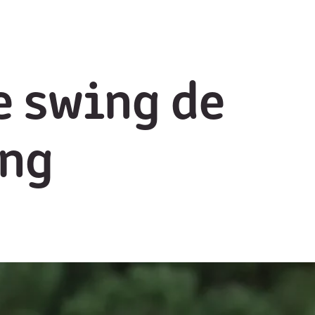
e swing de
ing