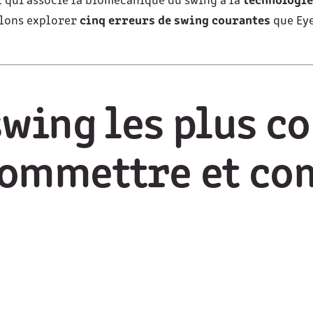
il qui associe la biomécanique du swing à la
technologie
llons explorer
cinq erreurs de swing courantes
que Eye
swing les plus c
commettre et co