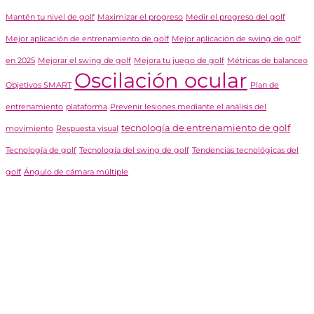
Mantén tu nivel de golf
Maximizar el progreso
Medir el progreso del golf
Mejor aplicación de entrenamiento de golf
Mejor aplicación de swing de golf
en 2025
Mejorar el swing de golf
Mejora tu juego de golf
Métricas de balanceo
Oscilación ocular
Objetivos SMART
Plan de
entrenamiento
plataforma
Prevenir lesiones mediante el análisis del
tecnología de entrenamiento de golf
movimiento
Respuesta visual
Tecnología de golf
Tecnología del swing de golf
Tendencias tecnológicas del
golf
Ángulo de cámara múltiple