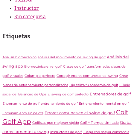
Golfista
Instructor
Sin categoría
Etiquetas
Análisis del
Análisis biomecánico
análisis del movimiento del swing de golf
swing
app
Biomecánica en el golf
Clases de golf transformadas
clases de
golf virtuales
Columpio perfecto
Corregir errores comunes en el swing
Crear
planes de entrenamiento personalizados
Digitaliza tu academia de golf
El lado
Entrenadores de golf
social del Balanceo de Ojos
El swing de golf perfecto
Entrenamiento de golf
entrenamiento de golf
Entrenamiento mental en golf
Golf
Errores comunes en el swing de golf
Entrenamiento sin pelota
Golf App
Graba
Golfistas que mejoran rápido
Golf Y Tiempo Limitado
correctamente tu swing
instructores de golf
Juega con mayor constancia