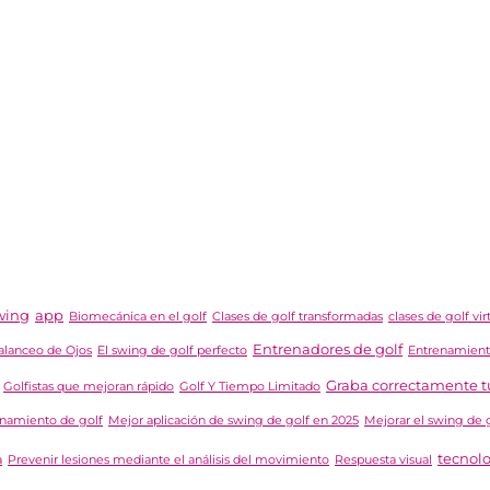
swing
app
Biomecánica en el golf
Clases de golf transformadas
clases de golf vir
Entrenadores de golf
Balanceo de Ojos
El swing de golf perfecto
Entrenamient
Graba correctamente t
Golfistas que mejoran rápido
Golf Y Tiempo Limitado
enamiento de golf
Mejor aplicación de swing de golf en 2025
Mejorar el swing de 
tecnol
a
Prevenir lesiones mediante el análisis del movimiento
Respuesta visual