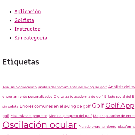
Aplicación
Golfista
Instructor
Sin categoría
Etiquetas
Análisis del 
Análisis biomecánico
análisis del movimiento del swing de golf
entrenamiento personalizados
Digitaliza tu academia de golf
El lado social del 
Golf App
Golf
Errores comunes en el swing de golf
sin pelota
golf
Maximizar el progreso
Medir el progreso del golf
Mejor aplicación de entr
Oscilación ocular
Plan de entrenamiento
plataform