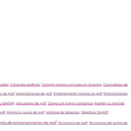
tuales
Columpio perfecto
Corregir errores comunes en el swing
Crear planes de
o de golf
entrenamiento de golf
Entrenamiento mental en golf
Entrenamiento
u swing
instructores de golf
Juega con mayor constancia
Mantén tu nivel de
golf
Mejora tu juego de golf
Métricas de balanceo
Objetivos SMART
ogía de entrenamiento de golf
Tecnología de golf
Tecnología del swing de