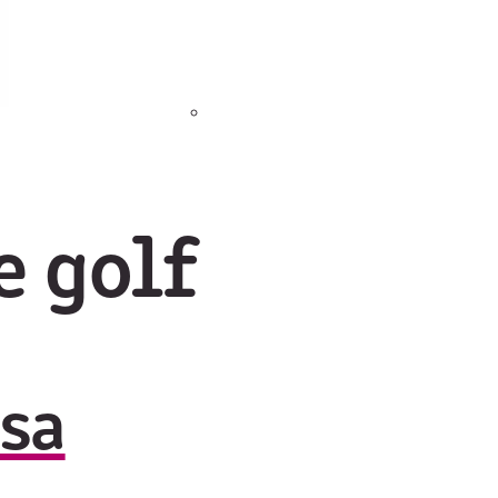
e golf
asa