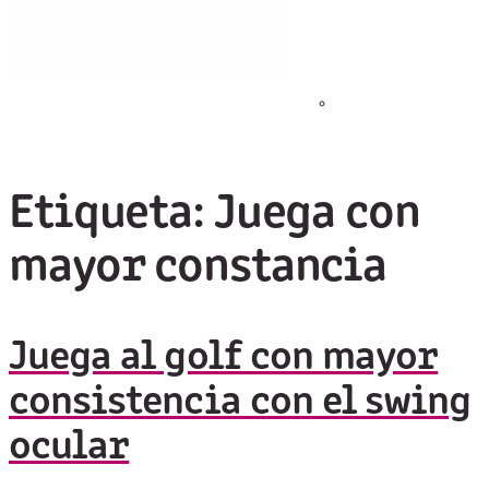
Etiqueta:
Juega con
mayor constancia
Juega al golf con mayor
consistencia con el swing
ocular