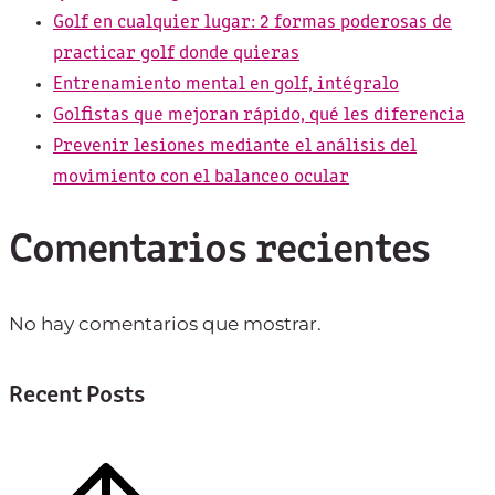
Golf en cualquier lugar: 2 formas poderosas de
practicar golf donde quieras
Entrenamiento mental en golf, intégralo
Golfistas que mejoran rápido, qué les diferencia
Prevenir lesiones mediante el análisis del
movimiento con el balanceo ocular
Comentarios recientes
No hay comentarios que mostrar.
Recent Posts