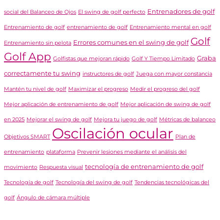
Entrenadores de golf
social del Balanceo de Ojos
El swing de golf perfecto
Entrenamiento de golf
entrenamiento de golf
Entrenamiento mental en golf
Golf
Errores comunes en el swing de golf
Entrenamiento sin pelota
Golf App
Graba
Golfistas que mejoran rápido
Golf Y Tiempo Limitado
correctamente tu swing
instructores de golf
Juega con mayor constancia
Mantén tu nivel de golf
Maximizar el progreso
Medir el progreso del golf
Mejor aplicación de entrenamiento de golf
Mejor aplicación de swing de golf
en 2025
Mejorar el swing de golf
Mejora tu juego de golf
Métricas de balanceo
Oscilación ocular
Objetivos SMART
Plan de
entrenamiento
plataforma
Prevenir lesiones mediante el análisis del
tecnología de entrenamiento de golf
movimiento
Respuesta visual
Tecnología de golf
Tecnología del swing de golf
Tendencias tecnológicas del
golf
Ángulo de cámara múltiple