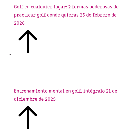
Golf en cualquier lugar: 2 formas poderosas de
practicar golf donde quieras
23 de febrero de
2026
Entrenamiento mental en golf, intégralo
21 de
diciembre de 2025