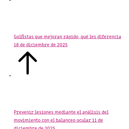
Golfistas que mejoran rápido, qué les diferencia
18 de diciembre de 2025
Prevenir lesiones mediante el análisis del
movimiento con el balanceo ocular
11 de
diciembre de 2025