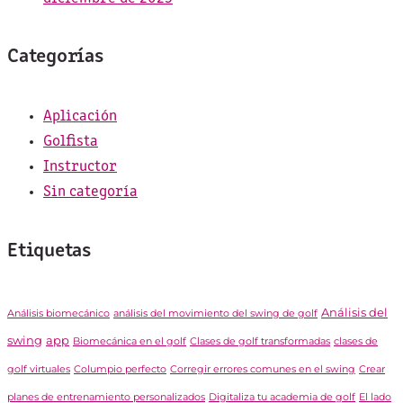
Categorías
Aplicación
Golfista
Instructor
Sin categoría
Etiquetas
Análisis del
Análisis biomecánico
análisis del movimiento del swing de golf
swing
app
Biomecánica en el golf
Clases de golf transformadas
clases de
golf virtuales
Columpio perfecto
Corregir errores comunes en el swing
Crear
planes de entrenamiento personalizados
Digitaliza tu academia de golf
El lado