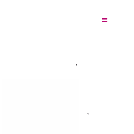
Monitor De Golf
Ponte En Contacto Con