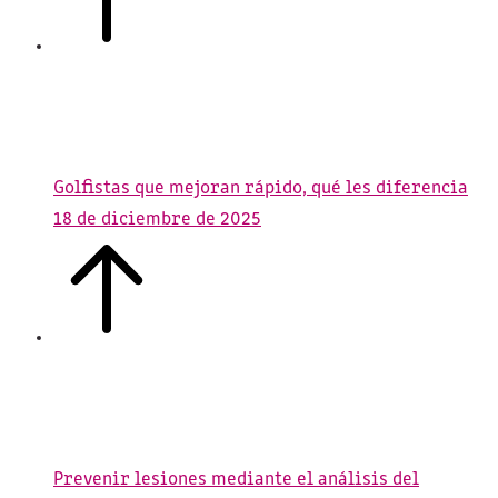
Golfistas que mejoran rápido, qué les diferencia
18 de diciembre de 2025
Prevenir lesiones mediante el análisis del