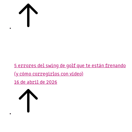
5 errores del swing de golf que te están frenando
(y cómo corregirlos con vídeo)
16 de abril de 2026