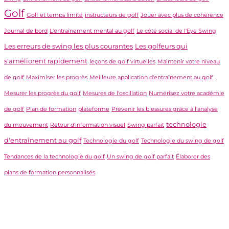
Golf
Golf et temps limité
instructeurs de golf
Jouer avec plus de cohérence
Journal de bord
L'entraînement mental au golf
Le côté social de l'Eye Swing
Les erreurs de swing les plus courantes
Les golfeurs qui
s'améliorent rapidement
leçons de golf virtuelles
Maintenir votre niveau
de golf
Maximiser les progrès
Meilleure application d'entraînement au golf
Mesurer les progrès du golf
Mesures de l'oscillation
Numérisez votre académie
de golf
Plan de formation
plateforme
Prévenir les blessures grâce à l'analyse
technologie
du mouvement
Retour d'information visuel
Swing parfait
d'entraînement au golf
Technologie du golf
Technologie du swing de golf
Tendances de la technologie du golf
Un swing de golf parfait
Élaborer des
plans de formation personnalisés