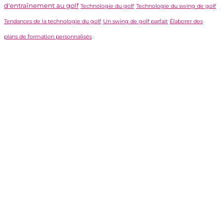
d'entraînement au golf
Technologie du golf
Technologie du swing de golf
Tendances de la technologie du golf
Un swing de golf parfait
Élaborer des
plans de formation personnalisés