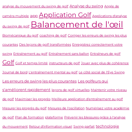
Analyse du swing
analyse du mouvement du swing de golf
Angle de
Application Golf
app
caméra multiple
Applications d'analyse
Balancement de l'œil
du swing de golf
Biomécanique du golf
coaching de golf
Corriger les erreurs de swing les plus
courantes
Des leçons de golf transformées
Enregistrez correctement votre
swing
Entraînement au golf
Entraînement sans ballon
Entraîneurs de golf
Golf
Golf et temps limité
instructeurs de golf
Jouer avec plus de cohérence
Journal de bord
L'entraînement mental au golf
Le côté social de l'Eye Swing
Les erreurs de swing les plus courantes
Les golfeurs qui
s'améliorent rapidement
leçons de golf virtuelles
Maintenir votre niveau
de golf
Maximiser les progrès
Meilleure application d'entraînement au golf
Mesurer les progrès du golf
Mesures de l'oscillation
Numérisez votre académie
de golf
Plan de formation
plateforme
Prévenir les blessures grâce à l'analyse
technologie
du mouvement
Retour d'information visuel
Swing parfait