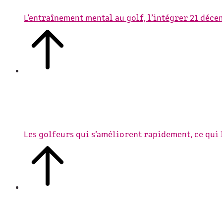
L’entraînement mental au golf, l’intégrer
21 déce
Les golfeurs qui s’améliorent rapidement, ce qui 