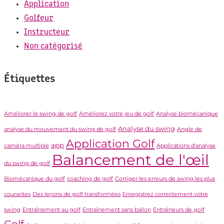
Application
Golfeur
Instructeur
Non catégorisé
Étiquettes
Améliorer le swing de golf
Améliorez votre jeu de golf
Analyse biomécanique
Analyse du swing
analyse du mouvement du swing de golf
Angle de
Application Golf
app
caméra multiple
Applications d'analyse
Balancement de l'œil
du swing de golf
Biomécanique du golf
coaching de golf
Corriger les erreurs de swing les plus
courantes
Des leçons de golf transformées
Enregistrez correctement votre
swing
Entraînement au golf
Entraînement sans ballon
Entraîneurs de golf
Golf