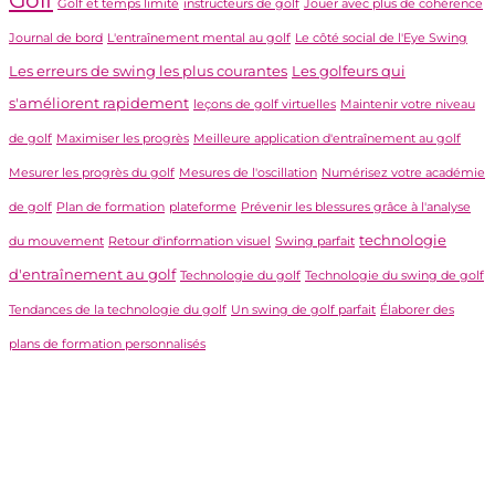
Golf et temps limité
instructeurs de golf
Jouer avec plus de cohérence
Journal de bord
L'entraînement mental au golf
Le côté social de l'Eye Swing
Les erreurs de swing les plus courantes
Les golfeurs qui
s'améliorent rapidement
leçons de golf virtuelles
Maintenir votre niveau
de golf
Maximiser les progrès
Meilleure application d'entraînement au golf
Mesurer les progrès du golf
Mesures de l'oscillation
Numérisez votre académie
de golf
Plan de formation
plateforme
Prévenir les blessures grâce à l'analyse
technologie
du mouvement
Retour d'information visuel
Swing parfait
d'entraînement au golf
Technologie du golf
Technologie du swing de golf
Tendances de la technologie du golf
Un swing de golf parfait
Élaborer des
plans de formation personnalisés