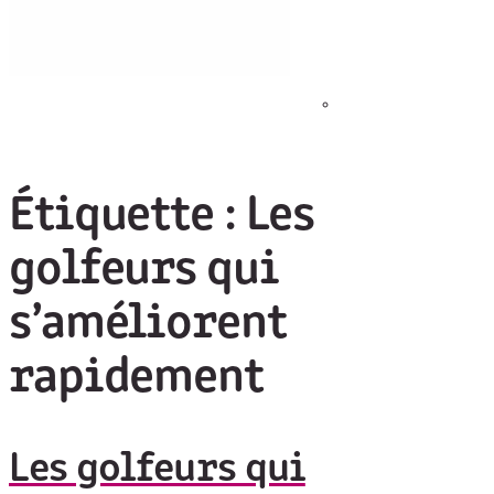
Étiquette :
Les
golfeurs qui
s’améliorent
rapidement
Les golfeurs qui