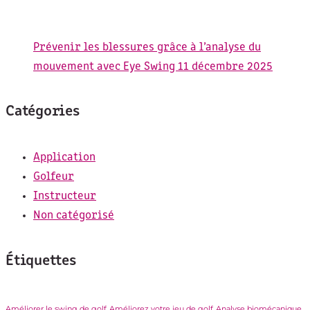
Prévenir les blessures grâce à l’analyse du
mouvement avec Eye Swing
11 décembre 2025
Catégories
Application
Golfeur
Instructeur
Non catégorisé
Étiquettes
Améliorer le swing de golf
Améliorez votre jeu de golf
Analyse biomécanique