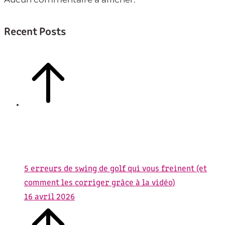
Recent Posts
5 erreurs de swing de golf qui vous freinent (et
comment les corriger grâce à la vidéo)
16 avril 2026