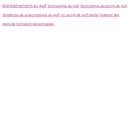
d'entraînement au golf
Technologie du golf
Technologie du swing de golf
Tendances de la technologie du golf
Un swing de golf parfait
Élaborer des
plans de formation personnalisés