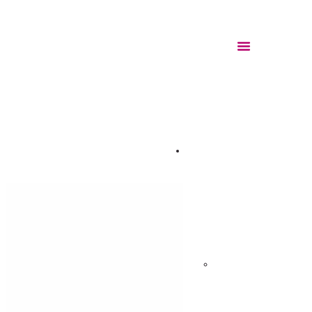
Moniteur De Golf