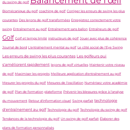
Balancement de l'œil
du swing de golf
Biomécanique du golf
coaching de golf
Corriger les erreurs de swing les plus
courantes
Des leçons de golf transformées
Enregistrez correctement votre
swing
Entraînement au golf
Entraînement sans ballon
Entraîneurs de golf
Golf
Golf et temps limité
instructeurs de golf
Jouer avec plus de cohérence
Journal de bord
L'entraînement mental au golf
Le côté social de l'Eye Swing
Les erreurs de swing les plus courantes
Les golfeurs qui
s'améliorent rapidement
leçons de golf virtuelles
Maintenir votre niveau
de golf
Maximiser les progrès
Meilleure application d'entraînement au golf
Mesurer les progrès du golf
Mesures de l'oscillation
Numérisez votre académie
de golf
Plan de formation
plateforme
Prévenir les blessures grâce à l'analyse
technologie
du mouvement
Retour d'information visuel
Swing parfait
d'entraînement au golf
Technologie du golf
Technologie du swing de golf
Tendances de la technologie du golf
Un swing de golf parfait
Élaborer des
plans de formation personnalisés